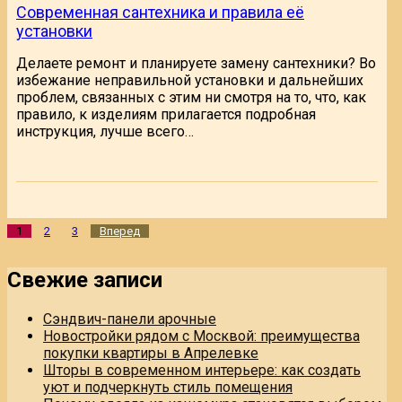
Современная сантехника и правила её
установки
Делаете ремонт и планируете замену сантехники? Во
избежание неправильной установки и дальнейших
проблем, связанных с этим ни смотря на то, что, как
правило, к изделиям прилагается подробная
инструкция, лучше всего…
Пагинация
1
2
3
Вперед
записей
Свежие записи
Сэндвич-панели арочные
Новостройки рядом с Москвой: преимущества
покупки квартиры в Апрелевке
Шторы в современном интерьере: как создать
уют и подчеркнуть стиль помещения