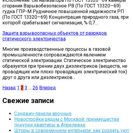
Исполнение: сигнализатора По ГОСТ 13320—69 камеры
сгорания Взрывобезопасное РВ (По ГОСТ 13320—69)
гудка ГПР-М Рудничное повышенной надежности РП
(По ГОСТ 13320—69) Концентрация природного газа, при
котороЯ срабатывает сигнализация, % 0,7…
Защита взрывоопасных объектов от разрядов
статического электричества
Многие производственные процессы в газовой
промышленности сопровождаются явлением
статической электризации. Статическое электричество
образуется при трении двух диэлектриков (веществ, не
проводящих или плохо проводящих электрический ток)
друг о друга или диэлектриков…
Пагинация
Назад
1
2
3
…
26
Вперед
записей
Свежие записи
Сэндвич-панели арочные
Новостройки рядом с Москвой: преимущества
покупки квартиры в Апрелевке
Шторы в современном интерьере: как создать уют