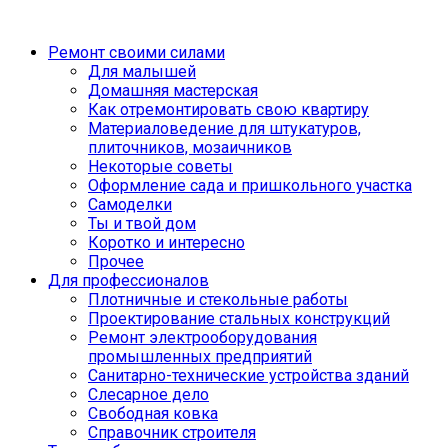
Ремонт своими силами
Для малышей
Домашняя мастерская
Как отремонтировать свою квартиру
Материаловедение для штукатуров,
плиточников, мозаичников
Некоторые советы
Оформление сада и пришкольного участка
Самоделки
Ты и твой дом
Коротко и интересно
Прочее
Для профессионалов
Плотничные и стекольные работы
Проектирование стальных конструкций
Ремонт электрооборудования
промышленных предприятий
Санитарно-технические устройства зданий
Слесарное дело
Свободная ковка
Справочник строителя