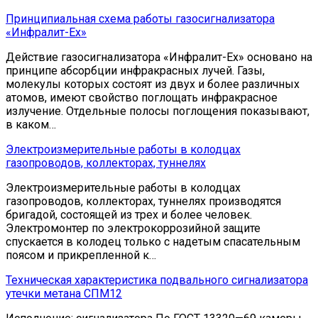
Принципиальная схема работы газосигнализатора
«Инфралит-Ех»
Действие газосигнализатора «Инфралит-Ех» основано на
принципе абсорбции инфракрасных лучей. Газы,
молекулы которых состоят из двух и более различных
атомов, имеют свойство поглощать инфракрасное
излучение. Отдельные полосы поглощения показывают,
в каком…
Электроизмерительные работы в колодцах
газопроводов, коллекторах, туннелях
Электроизмерительные работы в колодцах
газопроводов, коллекторах, туннелях производятся
бригадой, состоящей из трех и более человек.
Электромонтер по электрокоррозийной защите
спускается в колодец только с надетым спасательным
поясом и прикрепленной к…
Техническая характеристика подвального сигнализатора
утечки метана СПМ12