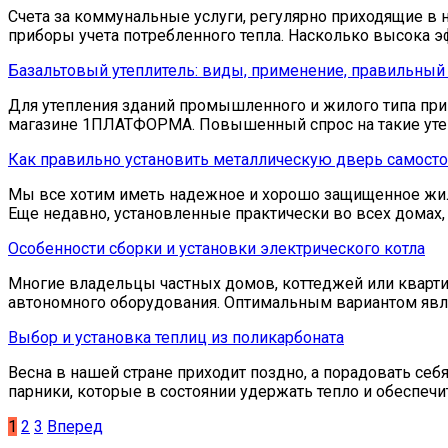
Счета за коммунальные услуги, регулярно приходящие в 
приборы учета потребленного тепла. Насколько высока 
Базальтовый утеплитель: виды, применение, правильный
Для утепления зданий промышленного и жилого типа при
магазине 1ПЛАТФОРМА. Повышенный спрос на такие утеп
Как правильно установить металлическую дверь самосто
Мы все хотим иметь надежное и хорошо защищенное жили
Еще недавно, установленные практически во всех домах
Особенности сборки и установки электрического котла
Многие владельцы частных домов, коттеджей или кварт
автономного оборудования. Оптимальным вариантом явл
Выбор и установка теплиц из поликарбоната
Весна в нашей стране приходит поздно, а порадовать се
парники, которые в состоянии удержать тепло и обеспечи
Пагинация
1
2
3
Вперед