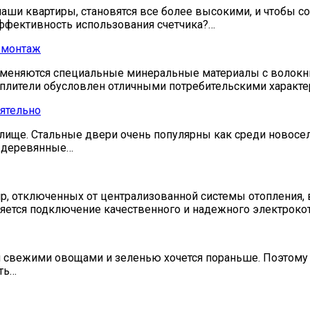
наши квартиры, становятся все более высокими, и чтобы с
эффективность использования счетчика?…
 монтаж
меняются специальные минеральные материалы с волокнис
лители обусловлен отличными потребительскими характер
ятельно
ще. Стальные двери очень популярны как среди новосело
, деревянные…
ир, отключенных от централизованной системы отоплени
яется подключение качественного и надежного электроко
бя свежими овощами и зеленью хочется пораньше. Поэтом
ть…