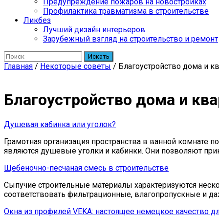
Предупреждение пожаров на новостройках
Профилактика травматизма в строительстве
Ликбез
Лучший дизайн интерьеров
Зарубежный взгляд на строительство и ремонт
Искать
Главная
/
Некоторые советы
/
Благоустройство дома и к
Благоустройство дома и кв
Душевая кабинка или уголок?
Грамотная организация пространства в ванной комнате
являются душевые уголки и кабинки. Они позволяют пр
Щебеночно-песчаная смесь в строительстве
Сыпучие строительные материалы характеризуются неско
соответствовать фильтрационные, влагопропускные и да
Окна из профилей VEKA: настоящее немецкое качество дл