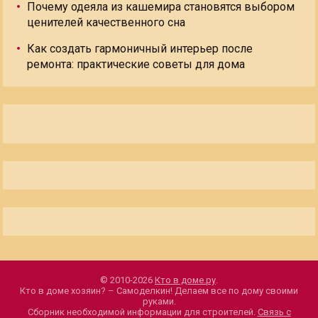
Почему одеяла из кашемира становятся выбором
ценителей качественного сна
Как создать гармоничный интерьер после
ремонта: практические советы для дома
© 2010-2026
Кто в доме.ру
.
Кто в доме хозяин? – Самоделкин! Делаем все по дому своими
руками.
Сборник необходимой информации для строителей.
Связь с