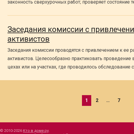
законность сверхурочных работ; проверяет состояние т
Заседания комиссии с привлечен
активистов
Заседания комиссии проводятся с привлечением к ее 
активистов. Целесообразно практиковать проведение
цехах или на участках, где проводилось обследование 
Пагинация
1
2
…
7
записей
© 2010-2026
Кто в доме.ру
.