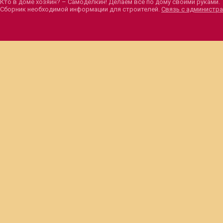
Кто в доме хозяин? – Самоделкин! Делаем все по дому своими руками.
Сборник необходимой информации для строителей.
Связь с администра