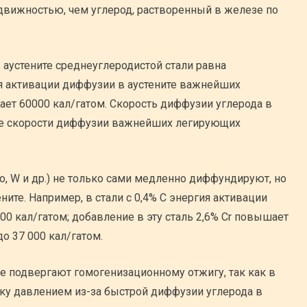
вижностью, чем углерод, растворенный в железе по
 аустените среднеуглеродистой стали равна
ия активации диффузии в аустените важнейших
т 60000 кал/гатом. Скорость диффузии углерода в
ше скорости диффузии важнейших легирующих
, W и др.) не только сами медленно диффундируют, но
ите. Например, в стали с 0,4% С энергия активации
0 кал/гатом; добавление в эту сталь 2,6% Cr повышает
до 37 000 кал/гатом.
не подвергают гомогенизационному отжигу, так как в
тку давлением из-за быстрой диффузии углерода в