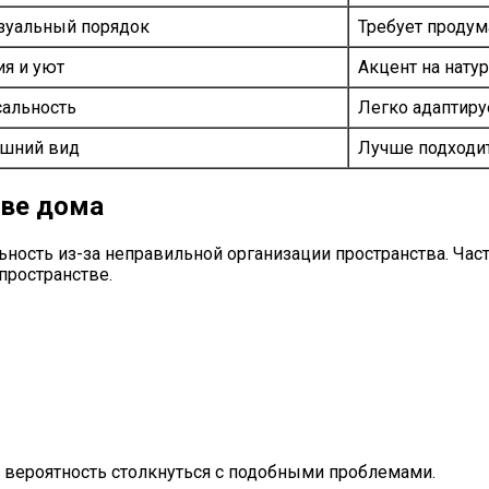
изуальный порядок
Требует продум
я и уют
Акцент на нату
сальность
Легко адаптиру
ешний вид
Лучше подходи
тве дома
ность из-за неправильной организации пространства. Ча
пространстве.
е вероятность столкнуться с подобными проблемами.