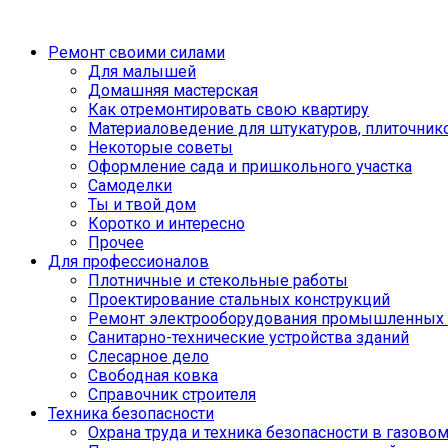
Ремонт своими силами
Для малышей
Домашняя мастерская
Как отремонтировать свою квартиру
Материаловедение для штукатуров, плиточник
Некоторые советы
Оформление сада и пришкольного участка
Самоделки
Ты и твой дом
Коротко и интересно
Прочее
Для профессионалов
Плотничные и стекольные работы
Проектирование стальных конструкций
Ремонт электрооборудования промышленных 
Санитарно-технические устройства зданий
Слесарное дело
Свободная ковка
Справочник строителя
Техника безопасности
Охрана труда и техника безопасности в газово