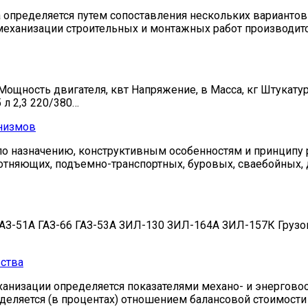
определяется путем сопоставления нескольких вариантов 
еханизации строительных и монтажных работ производитс
ность двигателя, квт Напряжение, в Масса, кг Штукатурн
 л 2,3 220/380…
анизмов
 назначению, конструктивным особенностям и принципу 
тняющих, подъемно-транспортных, буровых, сваебойных, 
З-51А ГАЗ-66 ГАЗ-53А ЗИЛ-130 ЗИЛ-164А ЗИЛ-157К Грузопо
ства
ханизации определяется показателями механо- и энергов
деляется (в процентах) отношением балансовой стоимости