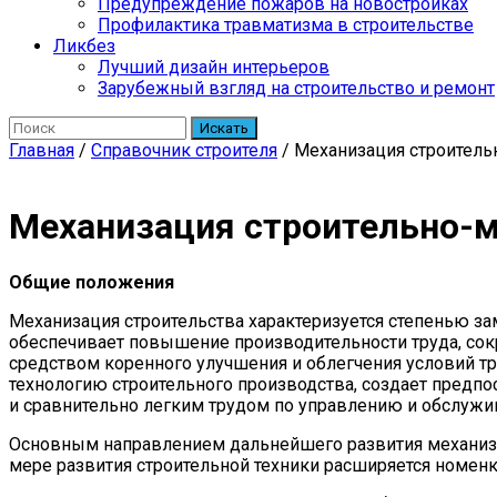
Предупреждение пожаров на новостройках
Профилактика травматизма в строительстве
Ликбез
Лучший дизайн интерьеров
Зарубежный взгляд на строительство и ремонт
Искать
Главная
/
Справочник строителя
/
Механизация строитель
Механизация строительно-
Общие положения
Механизация строительства характеризуется степенью з
обеспечивает повышение производительности труда, сокр
средством коренного улучшения и облегчения условий т
технологию строительного производства, создает предп
и сравнительно легким трудом по управлению и обслуж
Основным направлением дальнейшего развития механиза
мере развития строительной техники расширяется номенк