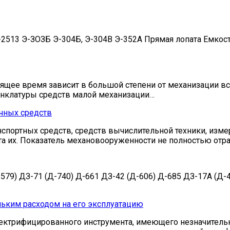
513 Э-ЗОЗБ Э-304Б, Э-304В Э-352А Прямая лопата Емкость
тоящее время зависит в большой степени от механизации 
енклатуры средств малой механизации…
чных средств
спортных средств, средств вычислительной техники, изме
та их. Показатель механовооруженности не полностью отр
579) ДЗ-71 (Д-740) Д-661 ДЗ-42 (Д-606) Д-685 ДЗ-17А (
ьким расходом на его эксплуатацию
ктрифицированного инструмента, имеющего незначительны