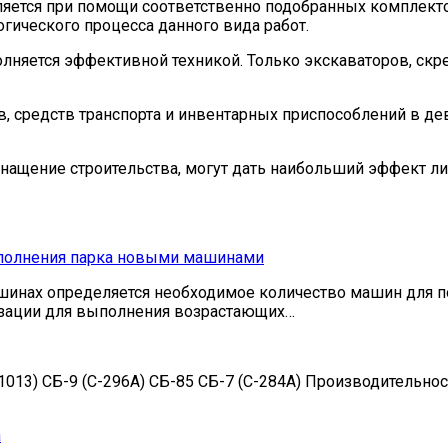
ляется при помощи соответственно подобранных комплект
гического процесса данного вида работ.
лняется эффективной техникой. Только экскаваторов, скр
средств транспорта и инвентарных приспособлений в девято
нащение строительства, могут дать наибольший эффект ли
ополнения парка новыми машинами
ашинах определяется необходимое количество машин для п
изации для выполнения возрастающих…
13) СБ-9 (С-296А) СБ-85 СБ-7 (С-284А) Производительност
а