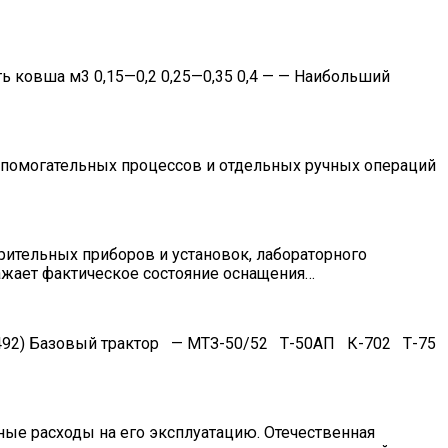
 ковша м3 0,15—0,2 0,25—0,35 0,4 — — Наибольший
вспомогательных процессов и отдельных ручных операций
рительных приборов и установок, лабораторного
ажает фактическое состояние оснащения…
Д-492) Базовый трактор — МТЗ-50/52 Т-50АП К-702 Т-75
е расходы на его эксплуатацию. Отечественная