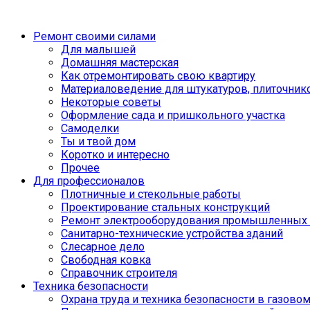
Ремонт своими силами
Для малышей
Домашняя мастерская
Как отремонтировать свою квартиру
Материаловедение для штукатуров, плиточник
Некоторые советы
Оформление сада и пришкольного участка
Самоделки
Ты и твой дом
Коротко и интересно
Прочее
Для профессионалов
Плотничные и стекольные работы
Проектирование стальных конструкций
Ремонт электрооборудования промышленных 
Санитарно-технические устройства зданий
Слесарное дело
Свободная ковка
Справочник строителя
Техника безопасности
Охрана труда и техника безопасности в газово