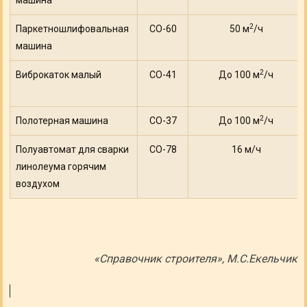
машина
2
Паркетношлифовальная
СО-60
50 м
/ч
машина
2
Виброкаток малый
СО-41
До 100 м
/ч
2
Полотерная машина
СО-37
До 100 м
/ч
Полуавтомат для сварки
СО-78
16 м/ч
линолеума горячим
воздухом
«Справочник строителя», М.С.Екельчик