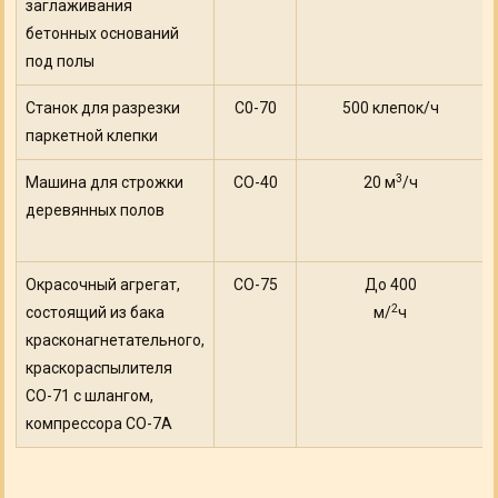
заглаживания
бетонных оснований
под полы
Станок для разрезки
С0-70
500 клепок/ч
паркетной клепки
3
Машина для строжки
СО-40
20 м
/ч
деревянных полов
Окрасочный агрегат,
СО-75
До 400
2
состоящий из бака
м/
ч
красконагнетательного,
краскораспылителя
СО-71 с шлангом,
компрессора СО-7А