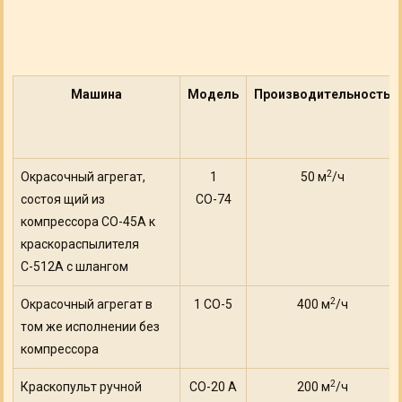
Машина
Модель
Производительность
2
Окрасочный агрегат,
1
50 м
/ч
состоя щий из
СО-74
компрессора СО-45А к
краскораспылителя
С-512А с шлангом
2
Окрасочный агрегат в
1 СО-5
400 м
/ч
том же исполнении без
компрессора
2
Краскопульт ручной
СО-20 А
200 м
/ч