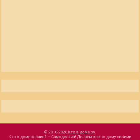
© 2010-2026
Кто в доме.ру
.
Кто в доме хозяин? – Самоделкин! Делаем все по дому своими