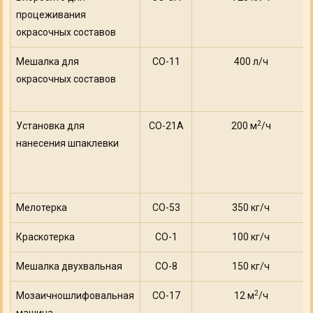
процеживания
окрасочных составов
Мешалка для
СО-11
400 л/ч
окрасочных составов
2
Установка для
СО-21А
200 м
/ч
нанесения шпаклевки
Мелотерка
СО-53
350 кг/ч
Краскотерка
СО-1
100 кг/ч
Мешалка двухвальная
СО-8
150 кг/ч
2
Мозаичношлифовальная
СО-17
12 м
/ч