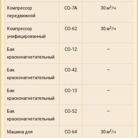
3
Компрессор
СО-7А
30 м
/ч
передвижной
3
Компрессор
СО-62
30 м
/ч
унифицированный
Бак
СО-12
—
красконагнетательный
Бак
СО-42
—
красконагнетательный
Бак
СО-13
—
красконагнетательный
Бак
СО-52
—
красконагнетательный
3
Машина для
СО-64
30 м
/ч