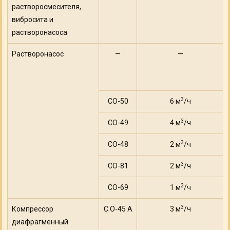
растворосмесителя,
вибросита и
растворонасоса
Растворонасос
—
—
3
СО-50
6 м
/ч
3
СО-49
4 м
/ч
3
СО-48
2 м
/ч
3
СО-81
2 м
/ч
3
СО-69
1 м
/ч
3
Компрессор
С О-45 А
3 м
/ч
диафрагменный