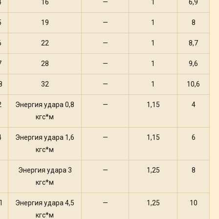
4
16
—
1
6,9
5
19
—
1
8
6
22
—
1
8,7
7
28
—
1
9,6
8
32
—
1
10,6
2
Энергия удара 0,8
—
1,15
4
кгс*м
4
Энергия удара 1,6
—
1,15
6
кгс*м
Энергия удара 3
—
1,25
8
кгс*м
П
Энергия удара 4,5
—
1,25
10
кгс*м