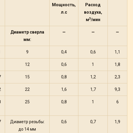
Мощность,
Расход
л.с
воздуха,
3
м
/мин
Диаметр сверла
—
—
—
мм:
1
9
0,4
0,6
1,1
3
12
0,6
1
1,8
7
15
0,8
1,2
2,3
2
22
1,6
1,7
9,3
8
25
0,8
1
6
7
Диаметр резьбы:
0,6
0,7
1,9
до 14 мм