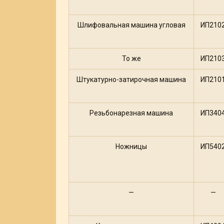
Шлифовальная машина угловая
ИП210
То же
ИП210
Штукатурно-затирочная машина
ИП210
Резьбонарезная машина
ИП340
Ножницы
ИП540
—
—