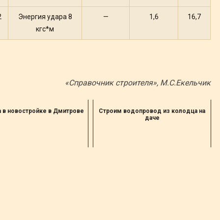
2
Энергия удара 8
—
1,6
16,7
кгс*м
«Справочник строителя», М.С.Екельчик
а в новостройке в Дмитрове
Строим водопровод из колодца на
даче