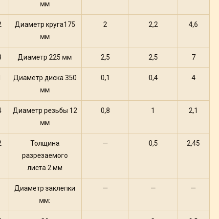
мм
2
Диаметр круга175
2
2,2
4,6
мм
3
Диаметр 225 мм
2,5
2,5
7
1
Диаметр диска 350
0,1
0,4
4
мм
4
Диаметр резьбы 12
0,8
1
2,1
мм
2
Толщина
—
0,5
2,45
разрезаемого
листа 2 мм
Диаметр заклепки
—
—
—
мм: