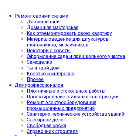
Ремонт своими силами
Для малышей
Домашняя мастерская
Как отремонтировать свою квартиру
Материаловедение для штукатуров,
плиточников, мозаичников
Некоторые советы
Оформление сада и пришкольного участка
Самоделки
Ты и твой дом
Коротко и интересно
Прочее
Для профессионалов
Плотничные и стекольные работы
Проектирование стальных конструкций
Ремонт электрооборудования
промышленных предприятий
Санитарно-технические устройства зданий
Слесарное дело
Свободная ковка
Справочник строителя