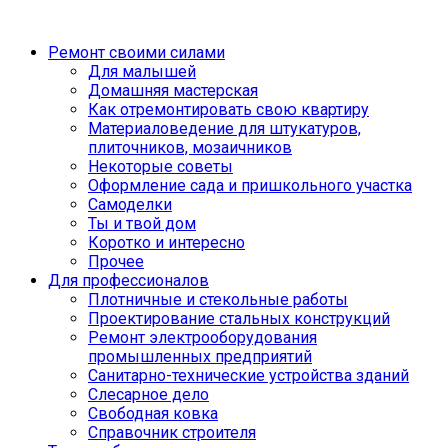
Ремонт своими силами
Для малышей
Домашняя мастерская
Как отремонтировать свою квартиру
Материаловедение для штукатуров,
плиточников, мозаичников
Некоторые советы
Оформление сада и пришкольного участка
Самоделки
Ты и твой дом
Коротко и интересно
Прочее
Для профессионалов
Плотничные и стекольные работы
Проектирование стальных конструкций
Ремонт электрооборудования
промышленных предприятий
Санитарно-технические устройства зданий
Слесарное дело
Свободная ковка
Справочник строителя