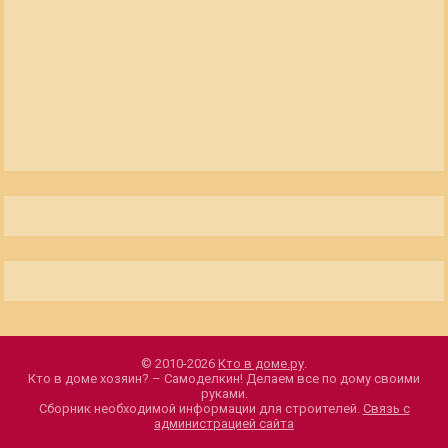
© 2010-2026
Кто в доме.ру
.
Кто в доме хозяин? – Самоделкин! Делаем все по дому своими
руками.
Сборник необходимой информации для строителей.
Связь с
администрацией сайта