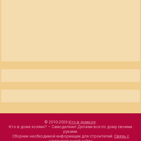
© 2010-2026
Кто в доме.ру
.
Кто в доме хозяин? – Самоделкин! Делаем все по дому своими
руками.
Сборник необходимой информации для строителей.
Связь с
администрацией сайта