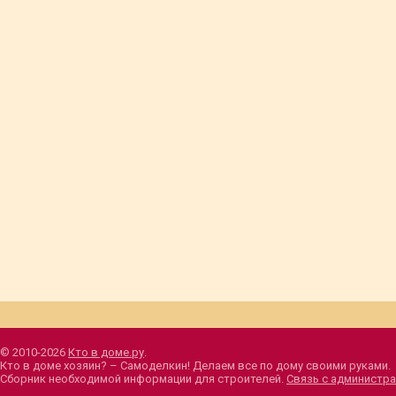
© 2010-2026
Кто в доме.ру
.
Кто в доме хозяин? – Самоделкин! Делаем все по дому своими руками.
Сборник необходимой информации для строителей.
Связь с администра