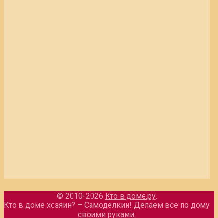
© 2010-2026
Кто в доме.ру
.
Кто в доме хозяин? – Самоделкин! Делаем все по дому
своими руками.