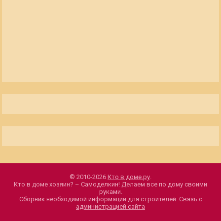
© 2010-2026
Кто в доме.ру
.
Кто в доме хозяин? – Самоделкин! Делаем все по дому своими
руками.
Сборник необходимой информации для строителей.
Связь с
администрацией сайта