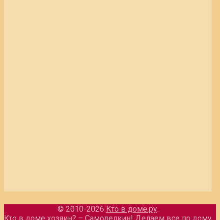
© 2010-2026
Кто в доме.ру
.
Кто в доме хозяин? – Самоделкин! Делаем все по дому