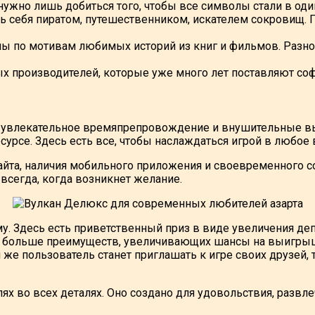
ужно лишь добиться того, чтобы все символы стали в один
ь себя пиратом, путешественником, искателем сокровищ.
ы по мотивам любимых историй из книг и фильмов. Разн
х производителей, которые уже много лет поставляют соф
о увлекательное времяпрепровождение и внушительные вы
урсе. Здесь есть все, чтобы наслаждаться игрой в любое 
сайта, наличия мобильного приложения и своевременного 
всегда, когда возникнет желание.
у. Здесь есть приветственный приз в виде увеличения де
е больше преимуществ, увеличивающих шансы на выигрыш.
же пользователь станет приглашать к игре своих друзей, т
лях во всех деталях. Оно создано для удовольствия, разв