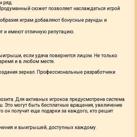
 ряд.
 Продуманный сюжет позволяет наслаждаться игрой
ообразия играм добавляют бонусные раунды и
т и имеют отличную репутацию.
игрыши, если удача повернется лицом. Не только
время и в любом месте.
создания зеркал. Профессиональные разработчики
позита. Для активных игроков предусмотрена система
 Это могут быть бесплатные вращения, увеличение
о он получит еще подарки за каждого, кто решит
лечения и выигрышей, доступных каждому.