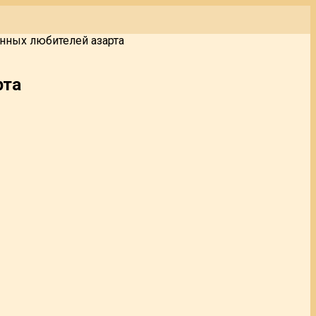
нных любителей азарта
рта