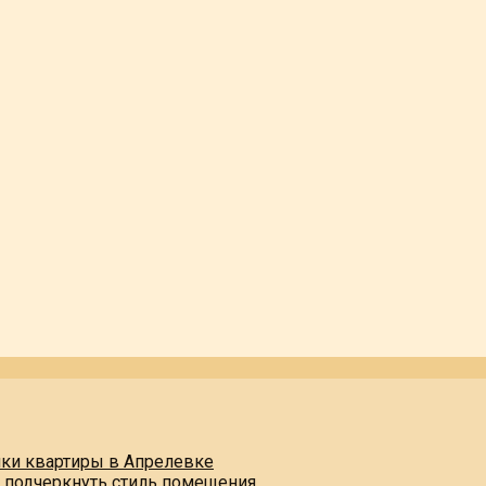
пки квартиры в Апрелевке
и подчеркнуть стиль помещения