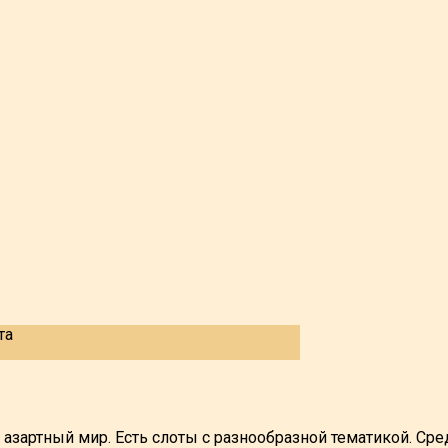
артный мир. Есть слоты с разнообразной тематикой. Сред