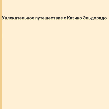
Увлекательное путешествие с Казино Эльдорадо