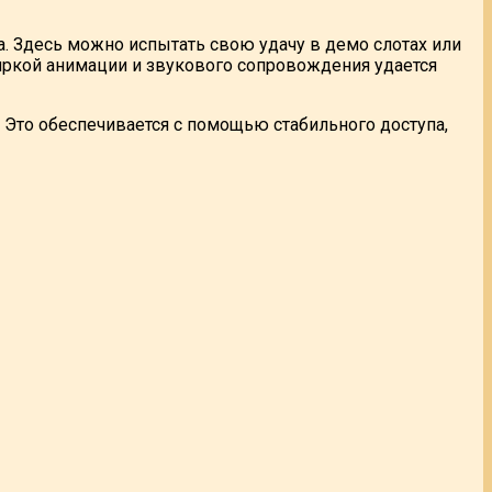
. Здесь можно испытать свою удачу в демо слотах или
яркой анимации и звукового сопровождения удается
 Это обеспечивается с помощью стабильного доступа,