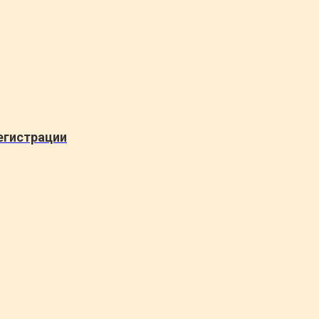
егистрации