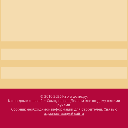
© 2010-2026
Кто в доме.ру
.
Кто в доме хозяин? – Самоделкин! Делаем все по дому своими
руками.
Сборник необходимой информации для строителей.
Связь с
администрацией сайта