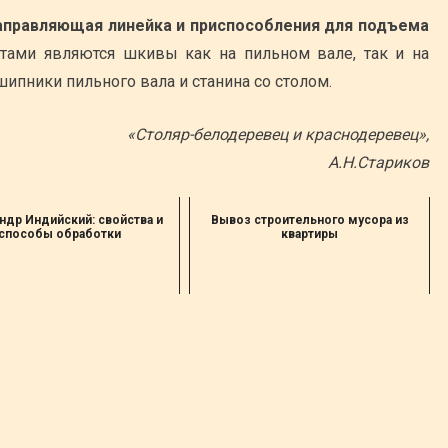
правляющая линейка и приспособления для подъема
ами являются шкивы как на пильном вале, так и на
шипники пильного вала и станина со столом.
«Столяр-белодеревец и краснодеревец»,
А.Н.Стариков
ндр Индийский: свойства и
Вывоз строительного мусора из
способы обработки
квартиры