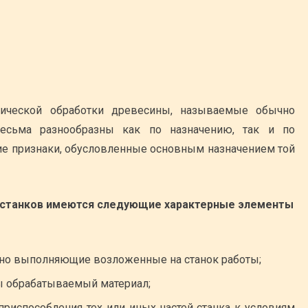
ической обработки древесины, называемые обычно
есьма разнообразны как по назначению, так и по
щие признаки, обусловленные основным назначением той
станков имеются следующие характерные элементы
нно выполняющие возложенные на станок работы;
цы обрабатываемый материал;
приспособления тех или иных частей станка к условиям