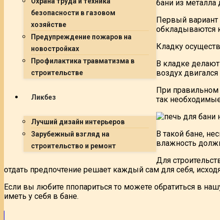
Охрана труда и техника
бани из металла 
безопасности в газовом
Первый вариант –
хозяйстве
обкладываются к
Предупреждение пожаров на
Кладку осуществ
новостройках
Профилактика травматизма в
В кладке делают 
воздух двигался
строительстве
При правильном 
Ликбез
так необходимые
Лучший дизайн интерьеров
В такой бане, н
Зарубежный взгляд на
влажность должн
строительство и ремонт
Для строительст
отдать предпочтение решает каждый сам для себя, исход
Если вы любите ппопариться то можете обратиться в на
иметь у себя в бане.