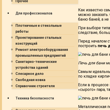
Прочее
Как известно са
Для профессионалов
можно заказать. 
баню баней, а н
Плотничные и стекольные
При выборе типа
работы
следствие, больш
Проектирование стальных
Перед началом с
конструкций
построить
печь д
Ремонт электрооборудования
промышленных предприятий
Санитарно-технические
Печь для бани м
устройства зданий
Самым идеальным
Слесарное дело
по кладке кирпич
Свободная ковка
Если в процессе
Справочник строителя
«сырого» пара, т
Техника безопасности
Металлическая пе