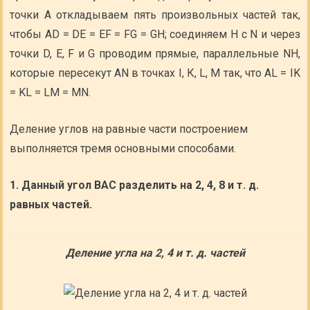
точки А откладываем пять произвольных частей так,
чтобы AD = DE = EF = FG = GH; соединяем Н с N и через
точки D, Е, F и G проводим прямые, параллельные NH,
которые пересекут AN в точках I, К, L, М так, что AL = IK
= KL = LM = MN.
Деление углов на равные части построением
выполняется тремя основными способами.
1. Данный угол ВАС разделить на 2, 4, 8 и т. д.
равных частей.
Деление угла на 2, 4 и т. д. частей