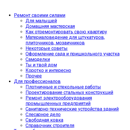
Ремонт своими силами
Для малышей
Домашняя мастерская
Как отремонтировать свою квартиру
Материаловедение для штукатуров,
плиточников, мозаичников
Некоторые советы
Оформление сада и пришкольного участка
Самоделки
Ты и твой дом
Коротко и интересно
Прочее
Для профессионалов
Плотничные и стекольные работы
Проектирование стальных конструкций
Ремонт электрооборудования
промышленных предприятий
Санитарно-технические устройства зданий
Слесарное дело
Свободная ковка
Справочник строителя