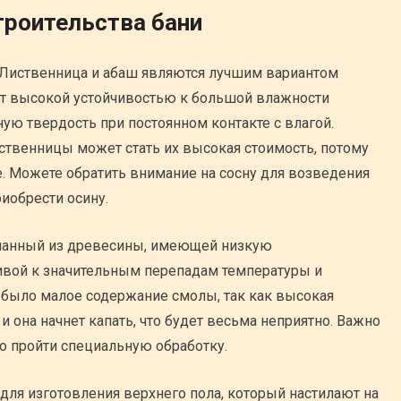
роительства бани
 Лиственница и абаш являются лучшим вариантом
ет высокой устойчивостью к большой влажности
ую твердость при постоянном контакте с влагой.
ственницы может стать их высокая стоимость, потому
е. Можете обратить внимание на сосну для возведения
риобрести осину.
деланный из древесины, имеющей низкую
чивой к значительным перепадам температуры и
 было малое содержание смолы, так как высокая
 и она начнет капать, что будет весьма неприятно. Важно
но пройти специальную обработку.
для изготовления верхнего пола, который настилают на