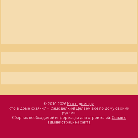
© 2010-2026
Кто в доме.ру
.
Кто в доме хозяин? – Самоделкин! Делаем все по дому своими
руками.
Сборник необходимой информации для строителей.
Связь с
администрацией сайта