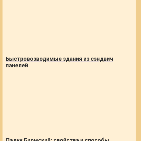
Быстровозводимые здания из сэндвич
панелей
Падук Бирмский: свойства и способы