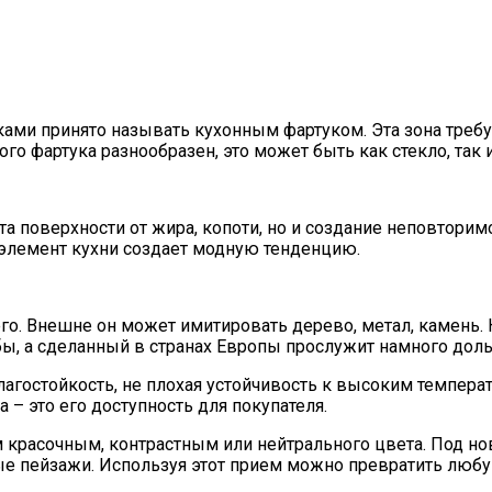
ми принято называть кухонным фартуком. Эта зона требу
о фартука разнообразен, это может быть как стекло, так и
 поверхности от жира, копоти, но и создание неповторимо
 элемент кухни создает модную тенденцию.
. Внешне он может имитировать дерево, метал, камень. К
ы, а сделанный в странах Европы прослужит намного дол
агостойкость, не плохая устойчивость к высоким темпера
 – это его доступность для покупателя.
красочным, контрастным или нейтрального цвета. Под но
 пейзажи. Используя этот прием можно превратить любую 