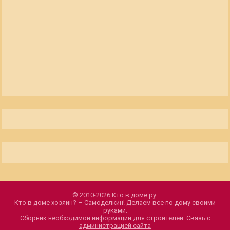
© 2010-2026
Кто в доме.ру
.
Кто в доме хозяин? – Самоделкин! Делаем все по дому своими
руками.
Сборник необходимой информации для строителей.
Связь с
администрацией сайта