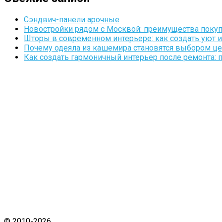
Сэндвич-панели арочные
Новостройки рядом с Москвой: преимущества поку
Шторы в современном интерьере: как создать уют 
Почему одеяла из кашемира становятся выбором це
Как создать гармоничный интерьер после ремонта: 
© 2010-2026
Кто в доме.ру
.