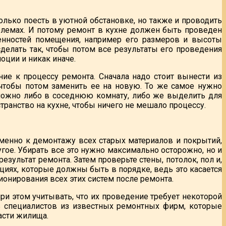
олько поесть в уютной обстановке, но также и проводить
блемах. И потому ремонт в кухне должен быть проведен
енностей помещения, например его размеров и высоты
сделать так, чтобы потом все результаты его проведения
оции и никак иначе.
ие к процессу ремонта. Сначала надо стоит вынести из
чтобы потом заменить ее на новую. То же самое нужно
 можно либо в соседнюю комнату, либо же выделить для
ранство на кухне, чтобы ничего не мешало процессу.
именно к демонтажу всех старых материалов и покрытий,
угое. Убирать все это нужно максимально осторожно, но и
зультат ремонта. Затем проверьте стены, потолок, пол и,
ациях, которые должны быть в порядке, ведь это касается
онирования всех этих систем после ремонта.
ри этом учитывать, что их проведение требует некоторой
ь специалистов из известных ремонтных фирм, которые
асти жилища.