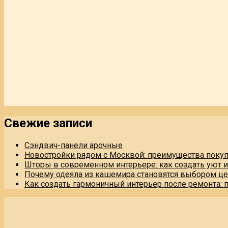
Свежие записи
Сэндвич-панели арочные
Новостройки рядом с Москвой: преимущества поку
Шторы в современном интерьере: как создать уют 
Почему одеяла из кашемира становятся выбором це
Как создать гармоничный интерьер после ремонта: 