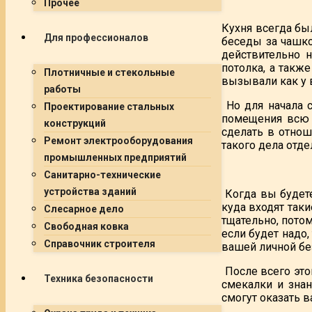
Прочее
Кухня всегда бы
Для профессионалов
беседы за чашко
действительно 
потолка, а такж
Плотничные и стекольные
вызывали как у в
работы
Но для начала с
Проектирование стальных
помещения всю 
конструкций
сделать в отнош
Ремонт электрооборудования
такого дела отд
промышленных предприятий
Санитарно-технические
устройства зданий
Когда вы будете
куда входят таки
Слесарное дело
тщательно, потом
Свободная ковка
если будет надо,
Справочник строителя
вашей личной бе
После всего это
Техника безопасности
смекалки и зна
смогут оказать 