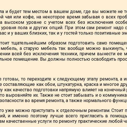
ла и будет тем местом в вашем доме, где вы можете не т
й чая или кофе, на некоторое время забывая о всех про
на высоком уровне с учетом всех без исключения особ
е уровня пола и других опций. При этом сам ремонт надо 
ас и у ваших близких, так и у гостей только позитивные эм
тоит тщательнейшим образом подготовить само помещен
мебель, а старую мебель так вообще можно выкинуть, 
ении всей без исключения техники, причем вынести ее
ельное помещение. Вы должны полностью освободить прост
 готовы, то переходите к следующему этапу ремонта, а 
е составляющие как обои, штукатурка, краска и многое др
у как качество подготовки напрямую влияет на конечный ре
 то выровняйте их. Также не стоит забывать и о коммуник
зопасности во время ремонта, а также нормального функци
го уже можно приступать к отделочным ремонтам. Стоит п
ний, и именно поэтому лучше всего пригласить в помощ
вам качественные услуги по ремонту практические любой ч