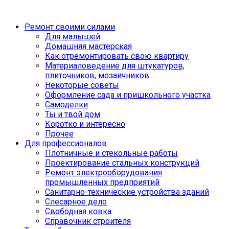
Ремонт своими силами
Для малышей
Домашняя мастерская
Как отремонтировать свою квартиру
Материаловедение для штукатуров,
плиточников, мозаичников
Некоторые советы
Оформление сада и пришкольного участка
Самоделки
Ты и твой дом
Коротко и интересно
Прочее
Для профессионалов
Плотничные и стекольные работы
Проектирование стальных конструкций
Ремонт электрооборудования
промышленных предприятий
Санитарно-технические устройства зданий
Слесарное дело
Свободная ковка
Справочник строителя