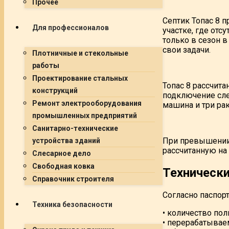
Прочее
Септик Топас 8 
Для профессионалов
участке, где отс
только в сезон в
свои задачи.
Плотничные и стекольные
работы
Проектирование стальных
Топас 8 рассчита
конструкций
подключение сле
Ремонт электрооборудования
машина и три ра
промышленных предприятий
Санитарно-технические
При превышении 
устройства зданий
рассчитанную на 
Слесарное дело
Свободная ковка
Технически
Справочник строителя
Согласно паспор
Техника безопасности
• количество пол
• перерабатываем