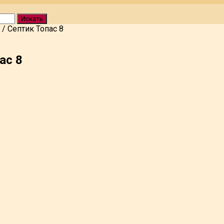
Искать
/
Септик Топас 8
ас 8