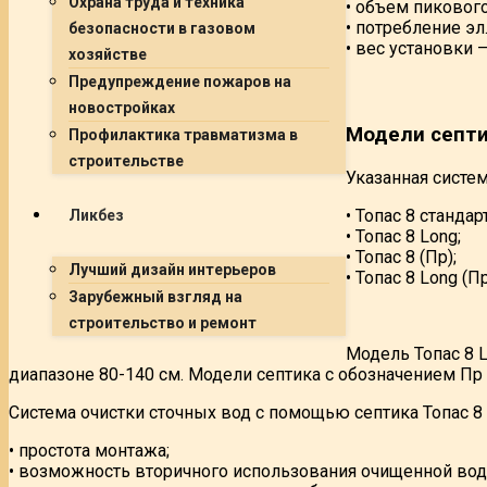
Охрана труда и техника
• объем пикового
• потребление эл.
безопасности в газовом
• вес установки 
хозяйстве
Предупреждение пожаров на
новостройках
Модели септи
Профилактика травматизма в
строительстве
Указанная систе
• Топас 8 стандарт
Ликбез
• Топас 8 Long;
• Топас 8 (Пр);
Лучший дизайн интерьеров
• Топас 8 Long (Пр
Зарубежный взгляд на
строительство и ремонт
Модель Топас 8 
диапазоне 80-140 см. Модели септика с обозначением П
Система очистки сточных вод с помощью септика Топас 
• простота монтажа;
• возможность вторичного использования очищенной вод