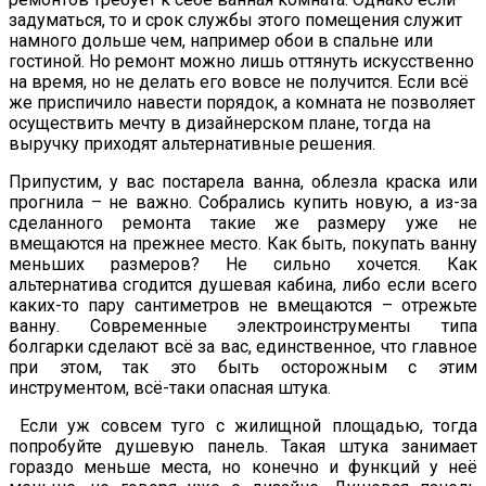
задуматься, то и срок службы этого помещения служит
намного дольше чем, например обои в спальне или
гостиной. Но ремонт можно лишь оттянуть искусственно
на время, но не делать его вовсе не получится. Если всё
же приспичило навести порядок, а комната не позволяет
осуществить мечту в дизайнерском плане, тогда на
выручку приходят альтернативные решения.
Припустим, у вас постарела ванна, облезла краска или
прогнила – не важно. Собрались купить новую, а из-за
сделанного ремонта такие же размеру уже не
вмещаются на прежнее место. Как быть, покупать ванну
меньших размеров? Не сильно хочется. Как
альтернатива сгодится душевая кабина, либо если всего
каких-то пару сантиметров не вмещаются – отрежьте
ванну. Современные электроинструменты типа
болгарки сделают всё за вас, единственное, что главное
при этом, так это быть осторожным с этим
инструментом, всё-таки опасная штука.
Если уж совсем туго с жилищной площадью, тогда
попробуйте душевую панель. Такая штука занимает
гораздо меньше места, но конечно и функций у неё