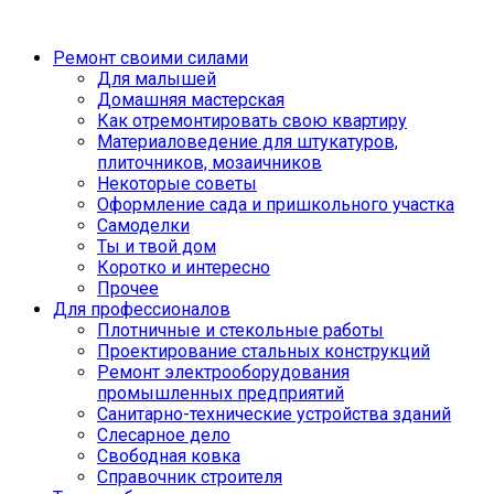
Ремонт своими силами
Для малышей
Домашняя мастерская
Как отремонтировать свою квартиру
Материаловедение для штукатуров,
плиточников, мозаичников
Некоторые советы
Оформление сада и пришкольного участка
Самоделки
Ты и твой дом
Коротко и интересно
Прочее
Для профессионалов
Плотничные и стекольные работы
Проектирование стальных конструкций
Ремонт электрооборудования
промышленных предприятий
Санитарно-технические устройства зданий
Слесарное дело
Свободная ковка
Справочник строителя