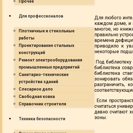
Прочее
Для профессионалов
Для любого инте
каждом доме, и 
многое, но книж
Плотничные и стекольные
правильно устро
работы
времена дефицит 
приводило к ув
Проектирование стальных
некоторые подш
конструкций
Ремонт электрооборудования
Под библиотеку 
библиотека сов
промышленных предприятий
библиотека ста
Санитарно-технические
зонировать обяз
устройства зданий
разграничить, 
Слесарное дело
соответствующи
Свободная ковка
Если пространст
Справочник строителя
считаться униве
давно считают 
зоны.
Техника безопасности