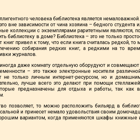
ллигентного человека библиотека является немаловажной.
это вне зависимости от чина хозяина – бедного студента 
ные коллекции с экземплярами раритетными являются, по
ить библиотеку в доме? Библиотека – это не только прос
книг привел к тому, что если книга считалась редкой, то 
лечению собирания редких книг, а редкими на то время
ивки журналов.
иногда даже комнату отдельную оборудуют и совмещают е
ременности – это также электронные носители различно
ет не только личным интернет-ресурсом, но и домашни
ательно, лучше всего это делают при помощи стеллаже
которые предназначены для отдыха и работы, так ка
м.
во позволяет, то можно расположить бильярд в библио
рсальной и принесет немало удовольствия своим домочад
хорошим вариантом, когда применяются шкафы книжные 