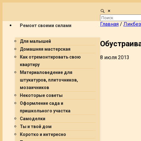
Главная
/
Ликбез
Ремонт своими силами
Для малышей
Обустраив
Домашняя мастерская
8 июля 2013
Как отремонтировать свою
квартиру
Материаловедение для
штукатуров, плиточников,
мозаичников
Некоторые советы
Оформление сада и
пришкольного участка
Самоделки
Ты и твой дом
Коротко и интересно