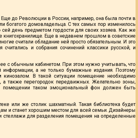
 Еще до Революции в России, например, она была почти в
или богатого домовладельца. С тех самых пор изменилось
 сей день предметом гордости для своих хозяев. Как же
тое книгохранилище. Еще в недавнем прошлом в советские
многие считали обладание ней просто обязательным. И это
 считались и собрания сочинений классики русской, и
е с обычным кабинетом. При этом нужно учитывать, что
й информации, а не только бумажные издания. Поэтому
м кинозалом. В такой ситуации помещение необходимо
й, а также перегородок передвижных. Желательно зоны,
к в помещении таком эмоциональный фон должен быть
теке или же столик шахматный. Такая библиотека будет
цам и станет хорошим местом для всей семьи. Дизайнеры
и стеллажи для разделения помещения на определенные