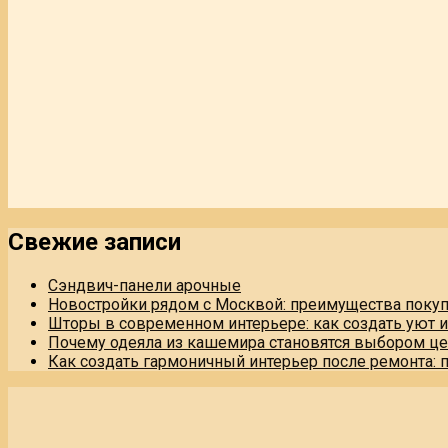
Свежие записи
Сэндвич-панели арочные
Новостройки рядом с Москвой: преимущества поку
Шторы в современном интерьере: как создать уют 
Почему одеяла из кашемира становятся выбором це
Как создать гармоничный интерьер после ремонта: 