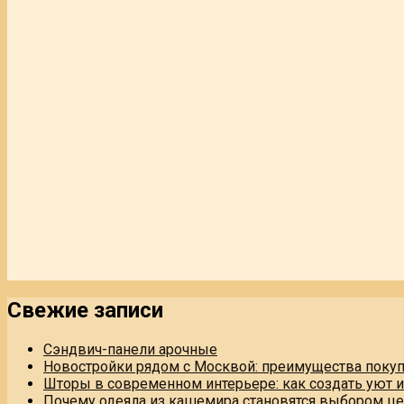
Свежие записи
Сэндвич-панели арочные
Новостройки рядом с Москвой: преимущества поку
Шторы в современном интерьере: как создать уют 
Почему одеяла из кашемира становятся выбором це