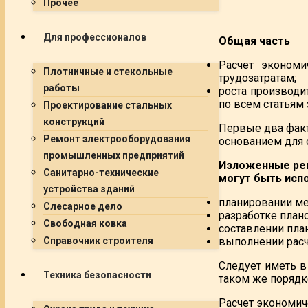
Прочее
Для профессионалов
Общая часть
Расчет экономи
Плотничные и стекольные
трудозатратам;
работы
роста производи
по всем статьям 
Проектирование стальных
конструкций
Первые два факт
Ремонт электрооборудования
основанием для
промышленных предприятий
Изложенные рек
Санитарно-технические
могут быть исп
устройства зданий
планировании ме
Слесарное дело
разработке план
Свободная ковка
составлении пла
выполнении расч
Справочник строителя
Следует иметь в
Техника безопасности
таком же порядке
Расчет экономич