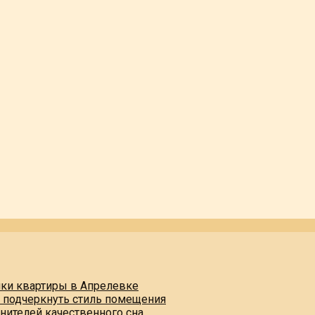
пки квартиры в Апрелевке
и подчеркнуть стиль помещения
нителей качественного сна