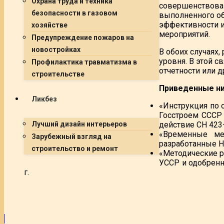
Охрана труда и техника
совершенствован
безопасности в газовом
выполненного об
эффективности и
хозяйстве
мероприятий.
Предупреждение пожаров на
новостройках
В обоих случаях,
уровня. В этой с
Профилактика травматизма в
отчетности или 
строительстве
Приведенные ни
Ликбез
«Инструкция по 
Госстроем СССР 
действие СН 423—
Лучший дизайн интерьеров
«Временные ме
Зарубежный взгляд на
разработанные Н
строительство и ремонт
«Методические р
УССР и одобренн
г.