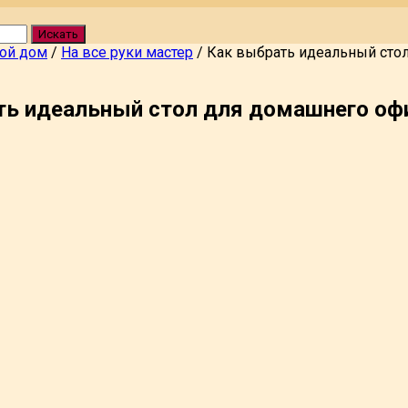
Искать
вой дом
/
На все руки мастер
/
Как выбрать идеальный сто
ть идеальный стол для домашнего оф