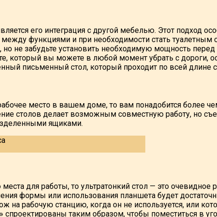
ляется его интеграция с другой мебелью. Этот подход ос
я между функциями и при необходимости стать туалетным 
, но не забудьте установить необходимую мощность перед
е, который вы можете в любой момент убрать с дороги, о
енный письменный стол, который проходит по всей длине с
бочее место в вашем доме, то вам понадобится более чем 
ение столов делает возможным совместную работу, но съ
азделенными ящиками.
о места для работы, то ультратонкий стол — это очевидное 
нения формы или использования планшета будет достаточн
ож на рабочую станцию, когда он не используется, или кот
» спроектированы таким образом, чтобы поместиться в уг