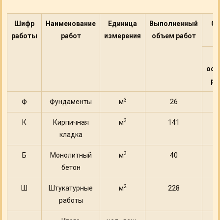
Шифр
Наименование
Единица
Выполненный
От
работы
работ
измерения
объем работ
осн
ра
3
Ф
Фундаменты
м
26
3
К
Кирпичная
м
141
9
кладка
3
Б
Монолитный
м
40
бетон
2
Ш
Штукатурные
м
228
работы