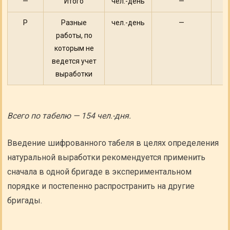
—
Итого
чел.-день
—
1
Р
Разные
чел.-день
—
работы, по
которым не
ведется учет
выработки
Всего по табелю — 154 чел.-дня.
Введение шифрованного табеля в целях определения
натуральной выработки рекомендуется применить
сначала в одной бригаде в экспериментальном
порядке и постепенно распространить на другие
бригады.