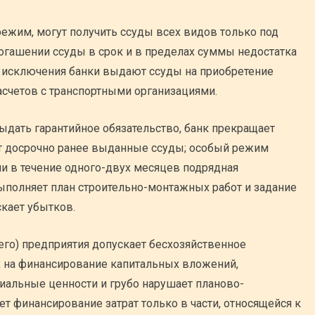
ежим, могут получить ссуды всех видов только под
огашении ссуды в срок и в пределах суммы недостатка
е исключения банки выдают ссуды на приобретение
счетов с транспортными организациями.
дать гарантийное обязательство, банк прекращает
т досрочно ранее выданные ссуды; особый режим
ли в течение одного-двух месяцев подрядная
выполняет план строительно-монтажных работ и задание
скает убытков.
го) предприятия допускает бесхозяйственное
х на финансирование капитальных вложений,
иальные ценности и грубо нарушает планово-
т финансирование затрат только в части, относящейся к