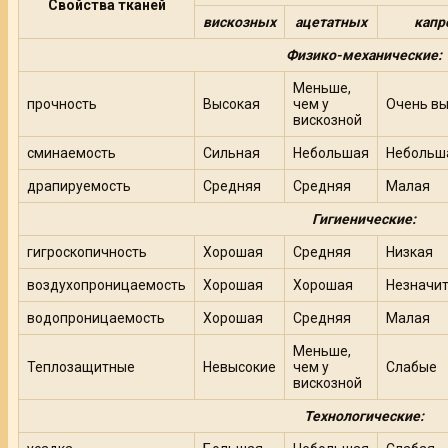
Свойства тканей
вискозных
ацетатных
капр
Физико-механические:
Меньше,
прочность
Высокая
чем у
Очень в
вискозной
сминаемость
Сильная
Небольшая
Небольш
драпируемость
Средняя
Средняя
Малая
Гигиенические:
гигроскопичность
Хорошая
Средняя
Низкая
воздухопроницаемость
Хорошая
Хорошая
Незначи
водопроницаемость
Хорошая
Средняя
Малая
Меньше,
Теплозащитные
Невысокие
чем у
Слабые
вискозной
Технологические: