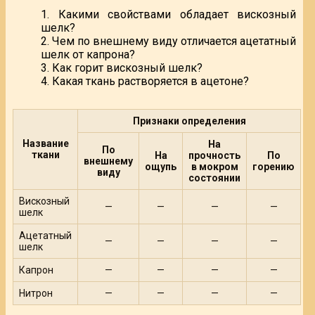
1. Какими свойствами обладает вискозный
шелк?
2. Чем по внешнему виду отличается ацетатный
шелк от капрона?
3. Как горит вискозный шелк?
4. Какая ткань растворяется в ацетоне?
Признаки определения
Название
На
По
ткани
На
прочность
По
внешнему
ощупь
в мокром
горению
виду
состоянии
Вискозный
—
—
—
—
шелк
Ацетатный
—
—
—
—
шелк
Капрон
—
—
—
—
Нитрон
—
—
—
—