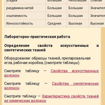
усадка
Большая
Небольшая
Слабая
раздвижка нитей
Большая
Большая
Значите
осыпаемость
Большая
Большая
Значите
Износостойкость
Средняя
Высокая
Высокая
Лабораторно-практическая работа
Определение свойств искусственных и
синтетических тканей
Оборудование: образцы тканей, препаровальная
игла, рабочая коробка, (смотрите таблицы).
Смотрите таблицу —
Свойства искусственных
волокон
Смотрите таблицу —
Свойства синтетических
волокон
Смотрите таблицу —
Характеристика свойств тканей
из химических волокон