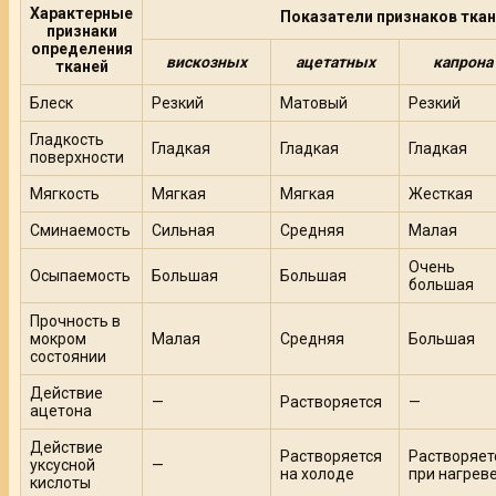
Характерные
Показатели пр
изнаков тка
признаки
определения
вискозных
ацетатных
капрона
тканей
Блеск
Резкий
Матовый
Резкий
Гладкость
Гладкая
Гладкая
Гладкая
поверхности
Мягкость
Мягкая
Мягкая
Жесткая
Сминаемость
Сильная
Средняя
Малая
Очень
Осыпаемость
Большая
Большая
большая
Прочность в
мокром
Малая
Средняя
Большая
состоянии
Действие
—
Растворяется
—
ацетона
Действие
Растворяется
Растворяет
уксусной
—
на холоде
при нагрев
кислоты