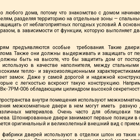
цо любого дома, потому что знакомство с домом начина
елям, разделяя территорию на отдельные зоны — спальные
 защищать от неблагоприятных погодных условий. А основ
бразом, в зависимости от функции, которую выполняет д
ям предъявляются особые требования. Такие двери 
лома. Также они должны выдерживать и защищать от п
должны быть на высоте, что бы защитить дом от постор
, использую в качестве наполнителя, между стальными
сокими тепло- и звукоизоляционными характеристиками
меет замок. Даже у самой дорогой и надежной констру
оторые с легкостью вскроют такую конструкцию. Напри
3Bк-7PM-006 обладающим цилиндром высокой секретности
пространства внутри помещения используют межкомнатные
ения межкомнатные двери в нем могут иметь разную де
азличных материалов. Очень часто для облицовки т
рева. Шпонированные двери занимают первые позиции в ср
ается оригинальный и великолепный внешний вид с прием
 фабрики дверей используют в отделки шпон из таких н