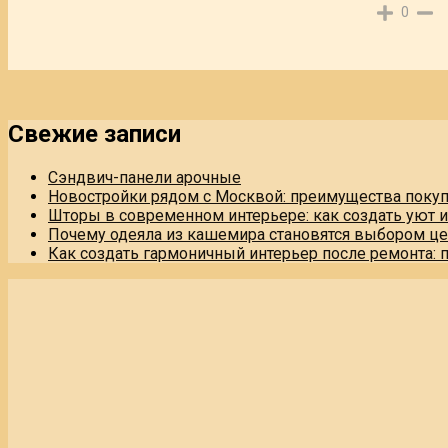
0
Свежие записи
Сэндвич-панели арочные
Новостройки рядом с Москвой: преимущества поку
Шторы в современном интерьере: как создать уют 
Почему одеяла из кашемира становятся выбором це
Как создать гармоничный интерьер после ремонта: 