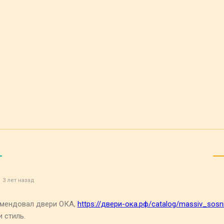
3 лет назад
омендовал двери ОКА,
https://двери-ока.рф/catalog/massiv_sosn
и стиль.