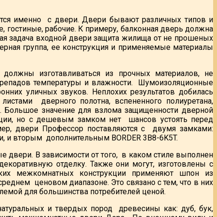
ется именно с двери. Двери бывают различных типов и
, гостиные, рабочие. К примеру, балконная дверь должна
ная задача входной двери защита жилища от не прошеных
верная группа, ее конструкция и применяемые материалы
должны изготавливаться из прочных материалов, не
ерепадов температуры и влажности. Шумоизоляционные
онних уличных звуков. Неплохих результатов добилась
 листами дверного полотна, вспененного полиуретана,
. Большое значение для взлома защищенности дверной
кции, но с дешевым замком нет шансов устоять перед
мер, двери Профессор поставляются с двумя замками:
, и вторым дополнительным BORDER 3B8-6K5T.
 двери. В зависимости от того, в каком стиле выполнен
коративную отделку. Также они могут, изготовлены с
аких межкомнатных конструкции применяют шпон из
еднем ценовом диапазоне. Это связано с тем, что в них
лемой для большинства потребителей ценой.
атуральных и твердых пород древесины как: дуб, бук,