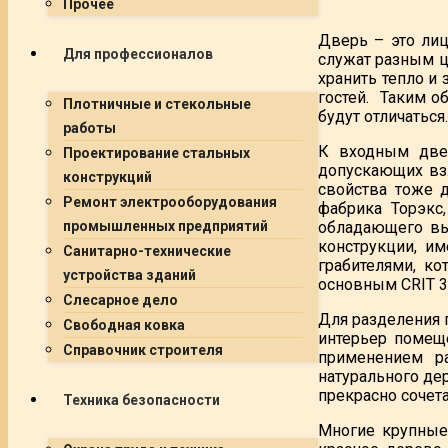
Прочее
Дверь – это ли
Для профессионалов
служат разным ц
хранить тепло и
гостей. Таким о
Плотничные и стекольные
будут отличаться.
работы
К входным двер
Проектирование стальных
допускающих вз
конструкций
свойства тоже 
Ремонт электрооборудования
фабрика Торэкс
обладающего вы
промышленных предприятий
конструкции, и
Санитарно-технические
грабителями, к
устройства зданий
основным CRIT 
Слесарное дело
Для разделения 
Свободная ковка
интерьер помещ
Справочник строителя
применением р
натурального де
прекрасно сочет
Техника безопасности
Многие крупные