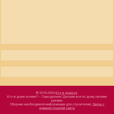
© 2010-2026
Кто в доме.ру
.
Кто в доме хозяин? – Самоделкин! Делаем все по дому своими
руками.
Сборник необходимой информации для строителей.
Связь с
администрацией сайта