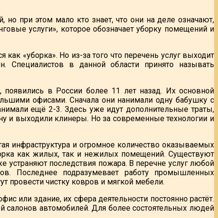
, но при этом мало кто знает, что они на деле означают,
говые услуги», которое обозначает уборку помещений и
я как «уборка». Но из-за того что перечень услуг выходит
н. Специалистов в данной области принято называть
, появились в России более 11 лет назад. Их основной
льшими офисами. Сначала они нанимали одну бабушку с
нанимали ещё 2-3. Здесь уже идут дополнительные траты,
ену и выходили клинеры. Но за современные технологии и
итая инфраструктура и огромное количество оказываемых
борка как жилых, так и нежилых помещений. Существуют
же устраняют последствия пожара. В перечне услуг любой
дов. Последнее подразумевает работу промышленных
ут провести чистку ковров и мягкой мебели.
ис или здание, их сфера деятельности постоянно растёт.
ой салонов автомобилей. Для более состоятельных людей