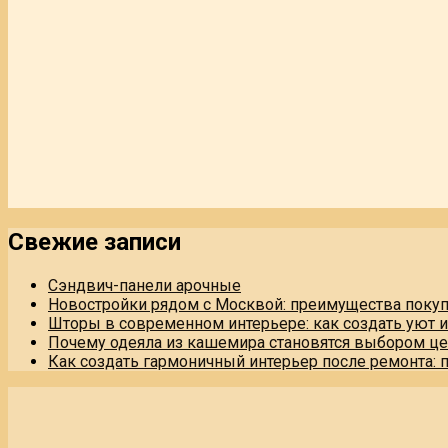
Свежие записи
Сэндвич-панели арочные
Новостройки рядом с Москвой: преимущества поку
Шторы в современном интерьере: как создать уют 
Почему одеяла из кашемира становятся выбором це
Как создать гармоничный интерьер после ремонта: 