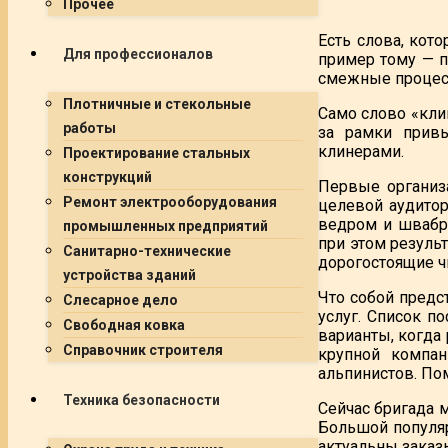
Прочее
Есть слова, кот
Для профессионалов
пример тому — п
смежные процес
Плотничные и стекольные
Само слово «клин
работы
за рамки привы
клинерами.
Проектирование стальных
конструкций
Первые организа
Ремонт электрооборудования
целевой аудито
ведром и швабро
промышленных предприятий
при этом резуль
Санитарно-технические
дорогостоящие ч
устройства зданий
Что собой предс
Слесарное дело
услуг. Список п
Свободная ковка
варианты, когда
Справочник строителя
крупной компа
альпинистов. По
Техника безопасности
Сейчас бригада 
Большой популяр
актуальны заказы