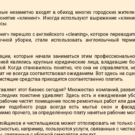
орые незаметно входят в обиход многих городских жителей
онятие «клининг». Иногда используют выражение «клинин
сы.
иг» перешло с английского «сleaning», которое переводитс
чной уборки, стали использовать англоязычный терми
ции, которые начали заниматься этим профессионально
рией являлись крупные юридические лица, владевшие бо
й. Когда становилось понятно, что она не справляется, 
тат не всегда соответствовал ожиданиям. Вот здесь на сц
истящие средства приходится соответственно платить.
тавляет этот бизнес сегодня? Множество компаний, разв
оследних поистине удивляет. Здесь есть и ежедневная у
 рабочие чистят помещение после ремонтных работ или да
нии подобного рода всегда есть мытьё окон и фаса
мимо прочего, за определённую плату нанятые рабочие мог
мойщиков и чистильщиков может отполировать не только оф
ностью, например, пользуются услуги, связанные с чистк
, связанные с уборкой самолётов или яхт.