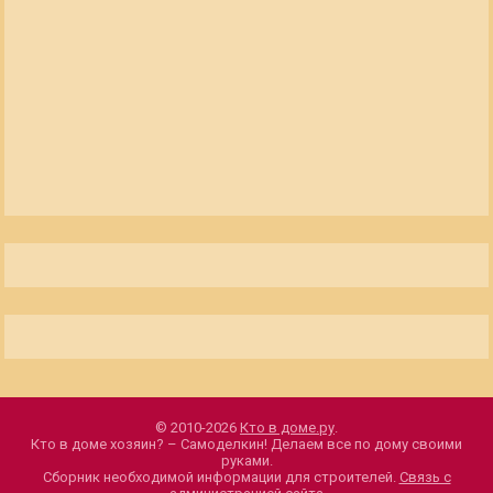
© 2010-2026
Кто в доме.ру
.
Кто в доме хозяин? – Самоделкин! Делаем все по дому своими
руками.
Сборник необходимой информации для строителей.
Связь с