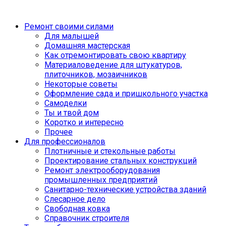
Ремонт своими силами
Для малышей
Домашняя мастерская
Как отремонтировать свою квартиру
Материаловедение для штукатуров,
плиточников, мозаичников
Некоторые советы
Оформление сада и пришкольного участка
Самоделки
Ты и твой дом
Коротко и интересно
Прочее
Для профессионалов
Плотничные и стекольные работы
Проектирование стальных конструкций
Ремонт электрооборудования
промышленных предприятий
Санитарно-технические устройства зданий
Слесарное дело
Свободная ковка
Справочник строителя