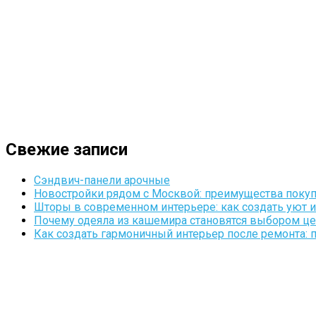
Свежие записи
Сэндвич-панели арочные
Новостройки рядом с Москвой: преимущества поку
Шторы в современном интерьере: как создать уют 
Почему одеяла из кашемира становятся выбором це
Как создать гармоничный интерьер после ремонта: 