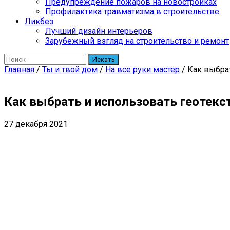
Предупреждение пожаров на новостройках
Профилактика травматизма в строительстве
Ликбез
Лучший дизайн интерьеров
Зарубежный взгляд на строительство и ремонт
Искать
Главная
/
Ты и твой дом
/
На все руки мастер
/
Как выбрат
Как выбрать и использовать геотекс
27 декабря 2021