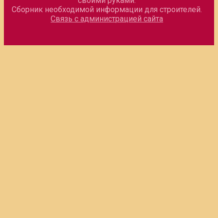
своими руками.
Сборник необходимой информации для строителей.
Связь с администрацией сайта