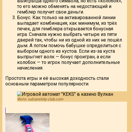
выигрыша одного символа, но есть «колобок»,
то его можно обменять на недостающий и
гемблер получит свои деньги.
Бонус. Как только на активированной линии
выпадает комбинация, как минимум, из трёх
печек, для гемблера открывается бонусная
игра. Сначала нужно выбрать четыре из пяти
дверей так, чтобы ни из одной из них не пошёл
дым. А потом помочь бабушке определиться с
выбором одного из кустов. Если из-за куста
выпрыгнет волк — бонус проигран, а если
колобок — то игрок получает дополнительные
начисления.
Простота игры и её высокая доходность стали
основным параметром популярности.
Фото: vulcansloty-club.com