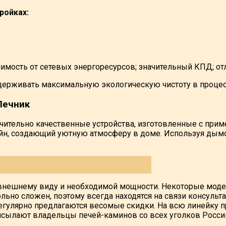
ройках:
мость от сетевых энергоресурсов; значительный КПД; отл
ддерживать максимальную экологическую чистоту в проце
Печник
чительно качественные устройства, изготовленные с приме
зайн, создающий уютную атмосферу в доме. Используя ды
 внешнему виду и необходимой мощности. Некоторые мод
ьно сложен, поэтому всегда находятся на связи консульт
егулярно предлагаются весомые скидки. На всю линейку п
рисылают владельцы печей-каминов со всех уголков Росс