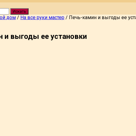
Искать
вой дом
/
На все руки мастер
/
Печь-камин и выгоды ее уст
 и выгоды ее установки