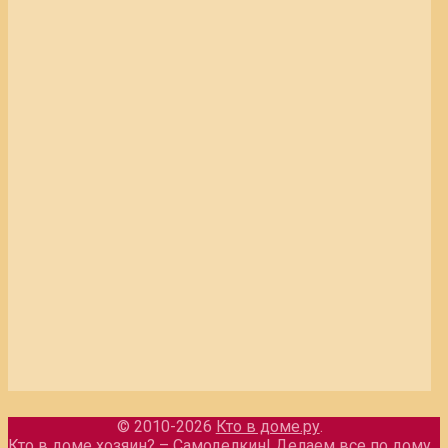
© 2010-2026
Кто в доме.ру
.
Кто в доме хозяин? – Самоделкин! Делаем все по дому