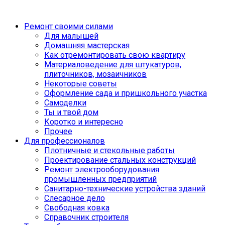
Ремонт своими силами
Для малышей
Домашняя мастерская
Как отремонтировать свою квартиру
Материаловедение для штукатуров,
плиточников, мозаичников
Некоторые советы
Оформление сада и пришкольного участка
Самоделки
Ты и твой дом
Коротко и интересно
Прочее
Для профессионалов
Плотничные и стекольные работы
Проектирование стальных конструкций
Ремонт электрооборудования
промышленных предприятий
Санитарно-технические устройства зданий
Слесарное дело
Свободная ковка
Справочник строителя